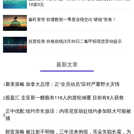
10派3元
鑫旺资管 软通数智一季度业绩交出“硬核”答卷！
括普投资 价格前线|3月30日二氯甲烷现货异动提示
最新文章
聚美策略 加拿大总理：正“全员动员”应对严重野火灾情
1
股盈汇 圭亚那一艘载有116人的渡轮倾覆 目前有8人获救
2
正中优配 纽约市长放话：内塔尼亚胡赴纽约参加联大可能被
3
捕
财富策略 被注射不明物，三年没来例假，耳朵失聪长霉，为