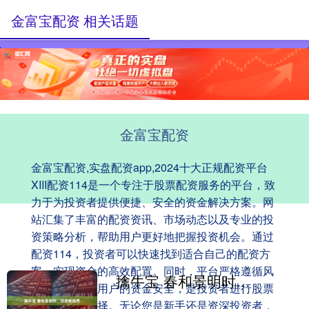
金富宝配资 相关话题
金富宝配资
金富宝配资,实盘配资app,2024十大正规配资平台
XIII‌配资114是一个专注于股票配资服务的平台，致
力于为投资者提供便捷、安全的资金解决方案。网
站汇集了丰富的配资资讯、市场动态以及专业的投
资策略分析，帮助用户更好地把握投资机会。通过
配资114，投资者可以快速找到适合自己的配资方
案，实现资金的高效配置。同时，平台严格遵循风
擒牛宝 春和景明时，芯启新视界
控管理，保障用户的资金安全，是投资者进行股票
配资的不二选择。无论您是新手还是资深投资者，