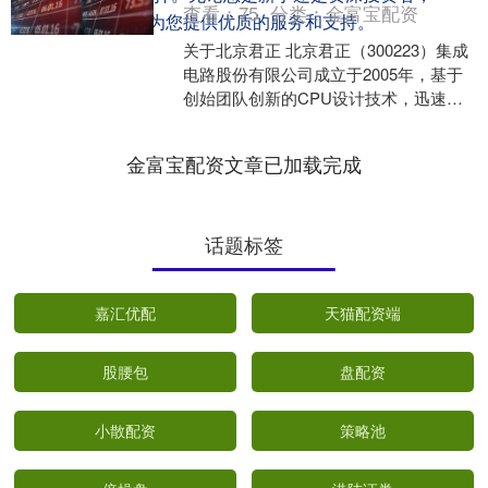
查看：
75
分类：
金富宝配资
配资114都能为您提供优质的服务和支持。
关于北京君正 北京君正（300223）集成
电路股份有限公司成立于2005年，基于
创始团队创新的CPU设计技术，迅速在
消费电子市场实现SoC芯片产业化，
2011年....
金富宝配资文章已加载完成
话题标签
嘉汇优配
天猫配资端
股腰包
盘配资
小散配资
策略池