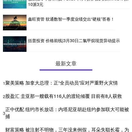
10派3元
鑫旺资管 软通数智一季度业绩交出“硬核”答卷！
括普投资 价格前线|3月30日二氯甲烷现货异动提示
最新文章
聚美策略 加拿大总理：正“全员动员”应对严重野火灾情
1
股盈汇 圭亚那一艘载有116人的渡轮倾覆 目前有8人获救
2
正中优配 纽约市长放话：内塔尼亚胡赴纽约参加联大可能被
3
捕
财富策略 被注射不明物，三年没来例假，耳朵失聪长霉，为