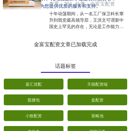
查看：
204
分类：
金富宝配资
配资114都能为您提供优质的服务和支持。
十年动荡期间，从一名工厂保卫科长窜
升到我党最高领导层，王洪文可谓新中
国史上罕见的存在，无论是工作能力、
政治觉悟、生活作风都没能做到最高领
导人的基本标准。 要说当....
金富宝配资文章已加载完成
话题标签
嘉汇优配
天猫配资端
股腰包
盘配资
小散配资
策略池