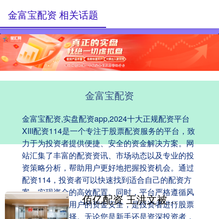
金富宝配资 相关话题
金富宝配资
金富宝配资,实盘配资app,2024十大正规配资平台
XIII‌配资114是一个专注于股票配资服务的平台，致
力于为投资者提供便捷、安全的资金解决方案。网
站汇集了丰富的配资资讯、市场动态以及专业的投
资策略分析，帮助用户更好地把握投资机会。通过
配资114，投资者可以快速找到适合自己的配资方
案，实现资金的高效配置。同时，平台严格遵循风
佰亿配资 王洪文被捕后，警卫员揭露他的罪行：照顾毛主席期间，枪不离手
控管理，保障用户的资金安全，是投资者进行股票
配资的不二选择。无论您是新手还是资深投资者，