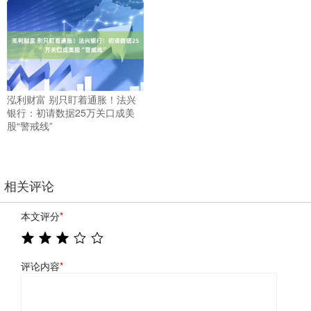
泓利财富 别只盯着通胀！法兴
银行：初请数据25万关口成美
股“警戒线”
相关评论
本文评分
*
评论内容
*