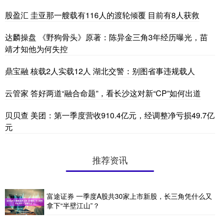
股盈汇 圭亚那一艘载有116人的渡轮倾覆 目前有8人获救
达麟操盘 《野狗骨头》原著：陈异金三角3年经历曝光，苗
靖才知他为何失控
鼎宝融 核载2人实载12人 湖北交警：别图省事违规载人
云管家 答好两道“融合命题”，看长沙这对新“CP”如何出道
贝贝查 美团：第一季度营收910.4亿元，经调整净亏损49.7亿
元
推荐资讯
富途证券 一季度A股共30家上市新股，长三角凭什么又
拿下“半壁江山”？