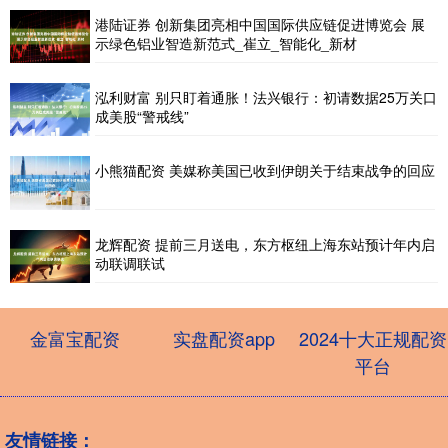
港陆证券 创新集团亮相中国国际供应链促进博览会 展
示绿色铝业智造新范式_崔立_智能化_新材
泓利财富 别只盯着通胀！法兴银行：初请数据25万关口
成美股“警戒线”
小熊猫配资 美媒称美国已收到伊朗关于结束战争的回应
龙辉配资 提前三月送电，东方枢纽上海东站预计年内启
动联调联试
金富宝配资
实盘配资app
2024十大正规配资
平台
友情链接：