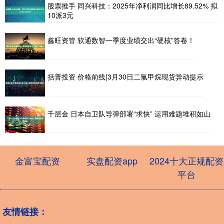
股票推手 同兴科技：2025年净利润同比增长89.52% 拟
10派3元
鑫旺资管 软通数智一季度业绩交出“硬核”答卷！
括普投资 价格前线|3月30日二氯甲烷现货异动提示
千层金 日本自卫队导弹部署“求快” 运用难题堆积如山
金富宝配资
实盘配资app
2024十大正规配资
平台
友情链接：