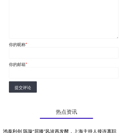
你的昵称
*
你的邮箱
*
提交评论
热点资讯
鸿泰利创 陈璇“屈膝”风波再发酵，上海主持人接连离职