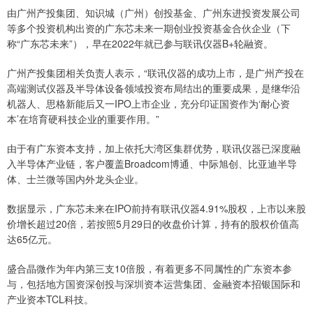
由广州产投集团、知识城（广州）创投基金、广州东进投资发展公司
等多个投资机构出资的广东芯未来一期创业投资基金合伙企业（下
称“广东芯未来”），早在2022年就已参与联讯仪器B+轮融资。
广州产投集团相关负责人表示，“联讯仪器的成功上市，是广州产投在
高端测试仪器及半导体设备领域投资布局结出的重要成果，是继华沿
机器人、思格新能后又一IPO上市企业，充分印证国资作为‘耐心资
本’在培育硬科技企业的重要作用。”
由于有广东资本支持，加上依托大湾区集群优势，联讯仪器已深度融
入半导体产业链，客户覆盖Broadcom博通、中际旭创、比亚迪半导
体、士兰微等国内外龙头企业。
数据显示，广东芯未来在IPO前持有联讯仪器4.91%股权，上市以来股
价增长超过20倍，若按照5月29日的收盘价计算，持有的股权价值高
达65亿元。
盛合晶微作为年内第三支10倍股，有着更多不同属性的广东资本参
与，包括地方国资深创投与深圳资本运营集团、金融资本招银国际和
产业资本TCL科技。