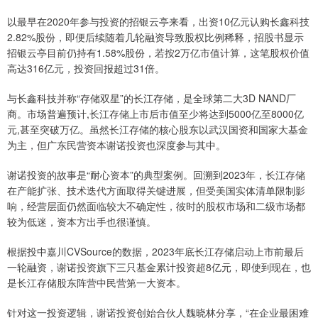
以最早在2020年参与投资的招银云亭来看，出资10亿元认购长鑫科技
2.82%股份，即便后续随着几轮融资导致股权比例稀释，招股书显示
招银云亭目前仍持有1.58%股份，若按2万亿市值计算，这笔股权价值
高达316亿元，投资回报超过31倍。
与长鑫科技并称“存储双星”的长江存储，是全球第二大3D NAND厂
商。市场普遍预计,长江存储上市后市值至少将达到5000亿至8000亿
元,甚至突破万亿。虽然长江存储的核心股东以武汉国资和国家大基金
为主，但广东民营资本谢诺投资也深度参与其中。
谢诺投资的故事是“耐心资本”的典型案例。回溯到2023年，长江存储
在产能扩张、技术迭代方面取得关键进展，但受美国实体清单限制影
响，经营层面仍然面临较大不确定性，彼时的股权市场和二级市场都
较为低迷，资本方出手也很谨慎。
根据投中嘉川CVSource的数据，2023年底长江存储启动上市前最后
一轮融资，谢诺投资旗下三只基金累计投资超8亿元，即使到现在，也
是长江存储股东阵营中民营第一大资本。
针对这一投资逻辑，谢诺投资创始合伙人魏晓林分享，“在企业最困难