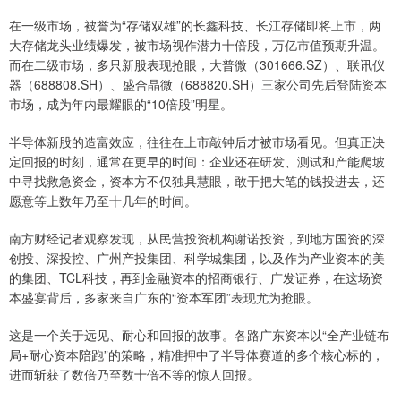
在一级市场，被誉为“存储双雄”的长鑫科技、长江存储即将上市，两
大存储龙头业绩爆发，被市场视作潜力十倍股，万亿市值预期升温。
而在二级市场，多只新股表现抢眼，大普微（301666.SZ）、联讯仪
器（688808.SH）、盛合晶微（688820.SH）三家公司先后登陆资本
市场，成为年内最耀眼的“10倍股”明星。
半导体新股的造富效应，往往在上市敲钟后才被市场看见。但真正决
定回报的时刻，通常在更早的时间：企业还在研发、测试和产能爬坡
中寻找救急资金，资本方不仅独具慧眼，敢于把大笔的钱投进去，还
愿意等上数年乃至十几年的时间。
南方财经记者观察发现，从民营投资机构谢诺投资，到地方国资的深
创投、深投控、广州产投集团、科学城集团，以及作为产业资本的美
的集团、TCL科技，再到金融资本的招商银行、广发证券，在这场资
本盛宴背后，多家来自广东的“资本军团”表现尤为抢眼。
这是一个关于远见、耐心和回报的故事。各路广东资本以“全产业链布
局+耐心资本陪跑”的策略，精准押中了半导体赛道的多个核心标的，
进而斩获了数倍乃至数十倍不等的惊人回报。