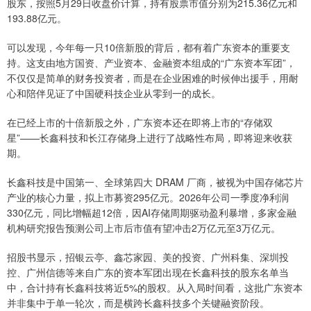
股东，按照5月29日收盘价计算，持有股票市值分别为215.36亿元和
193.88亿元。
可以发现，今年每一只10倍新股的背后，都有着广东资本的重要支
持。这支由地方国资、产业资本、金融资本组成的“广东资本军团”，
不仅仅是简单的财务投资者，而是在企业困难的时候伸出援手，用耐
心和陪伴见证了中国硬科技企业从零到一的成长。
在已经上市的十倍新股之外，广东资本还在即将上市的“存储双
星”——长鑫科技和长江存储身上进行了战略性布局，即将迎来收获
期。
长鑫科技是中国第一、全球第四大 DRAM 厂商，被视为中国存储芯片
产业的核心力量，拟上市募资295亿元。2026年公司一季度净利润
330亿元，同比增幅超12倍，因AI存储周期驱动盈利暴增，‌多家金融
机构研究报告预测公司上市后市值有望冲击2万亿元至3万亿元‌。
招股书显示，招银云亭、鑫芯家园、美的投资、广州科集、深圳投
控、广州信德等来自广东的资本军团出现在长鑫科技的股东名单当
中，合计持有长鑫科技将近5%的股权。从入局时间看，这批广东资本
并非集中于单一轮次，而是横跨长鑫科技多个关键融资阶段。