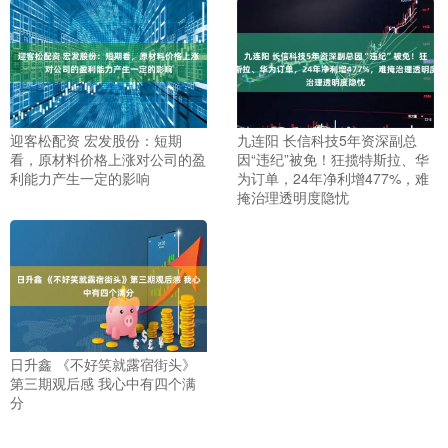
迎客松配资 宏发股份：短期
九连阳 长信科技5年资深副总
看，原材料价格上涨对公司的盈
因“违纪”被免！狂揽特斯拉、华
利能力产生一定的影响
为订单，24年净利增477%，难
掩治理透明度隐忧
日升鑫 《不好笑就露宿街头》
第三期观后感 我心中有四个满
分