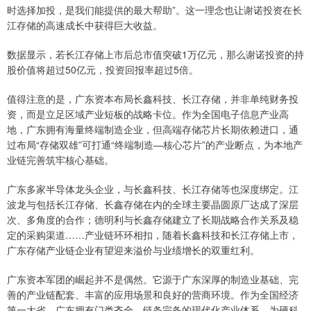
时选择加投，是我们能提供的最大帮助”。这一理念也让谢诺投资在长
江存储的高速成长中获得巨大收益。
数据显示，若长江存储上市后总市值突破1万亿元，那么谢诺投资的持
股价值将超过50亿元，投资回报率超过5倍。
值得注意的是，广东资本布局长鑫科技、长江存储，并非单纯财务投
资，而是立足区域产业短板的战略卡位。作为全国电子信息产业高
地，广东拥有海量终端制造企业，但高端存储芯片长期依赖进口，通
过布局“存储双雄”可打通“终端制造—核心芯片”的产业断点，为本地产
业链完善筑牢核心基础。
广东多家半导体龙头企业，与长鑫科技、长江存储等也深度绑定。江
波龙与包括长江存储、长鑫存储在内的全球主要晶圆原厂达成了深层
次、多角度的合作；德明利与长鑫存储建立了长期战略合作关系及稳
定的采购渠道……产业链环环相扣，随着长鑫科技和长江存储上市，
广东存储产业链企业有望迎来溢价与业绩增长的双重红利。
广东资本军团的崛起并不是偶然。它源于广东深厚的制造业基础、完
善的产业链配套、丰富的应用场景和良好的营商环境。作为全国经济
第一大省，广东拥有门类齐全、链条完备的现代化产业体系，为硬科