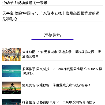
个幼子！现场被撞飞十来米
天牛宝 陪跑“中国芯”，广东资本狂揽十倍股高回报背后的远
见和耐心
推荐资讯
大通速配 上海“无废城市”落地实录：湿垃圾养花园，废
油脂变餐具
股票推手 同兴科技：2025年净利润同比增长89.52% 拟
10派3元
鑫旺资管 软通数智一季度业绩交出“硬核”答卷！
括普投资 价格前线|3月30日二氯甲烷现货异动提示