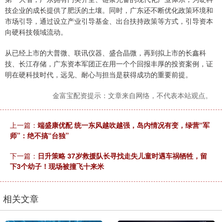
技企业的成长提供了肥沃的土壤。同时，广东还不断优化政策环境和
市场引导，通过设立产业引导基金、出台扶持政策等方式，引导资本
向硬科技领域流动。
从已经上市的大普微、联讯仪器、盛合晶微，再到拟上市的长鑫科
技、长江存储，广东资本军团正在用一个个回报丰厚的投资案例，证
明在硬科技时代，远见、耐心与担当是获得成功的重要前提。
金富宝配资提示：文章来自网络，不代表本站观点。
上一篇：
端盛康优配 统一东风越吹越强，岛内情况有变，绿营“军
师”：绝不搞“台独”
下一篇：
日升策略 37岁救援队长寻找走失儿童时遇车祸牺牲，留
下3个幼子！现场被撞飞十来米
相关文章