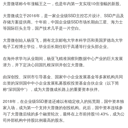
大普微堪称今年涨幅王之一，也是年内第一支实现10倍涨幅的新股。
大普微成立于2016年，是一家企业级SSD主控芯片设计、SSD产品及
存储方案提供商。十年前，中国企业级SSD市场长期由三星、海力士
等国际巨头主导，国产技术几乎是一片空白。
大普微创始人杨亚飞，拥有北京邮电大学本科学历和美国罗德岛大学
电子工程博士学位，毕业后长期任职于高通等行业头部企业。
在海外求学与从业期间，杨亚飞精准洞察到数据中心产业的巨大发展
潜力，并下定决心回国扎根深圳并创立大普微。
由深创投、深圳市引导基金、国家中小企业发展基金等多家机构共同
出资的深圳国中中小企业发展私募股权投资基金合伙企业（以下简
称“深圳国中”），成为大普微成长路上的重要资本伙伴。
2018年，在企业级SSD赛道还难以有稳定收入的拓荒期，国中资本独
家入场，成为第一个支持大普微的创投机构。此后，国中资本连续参
与了大普微后续的多个融资轮次，最终在上市前持股10.43%，成为公
司外部机构中持股比例最高的股东。