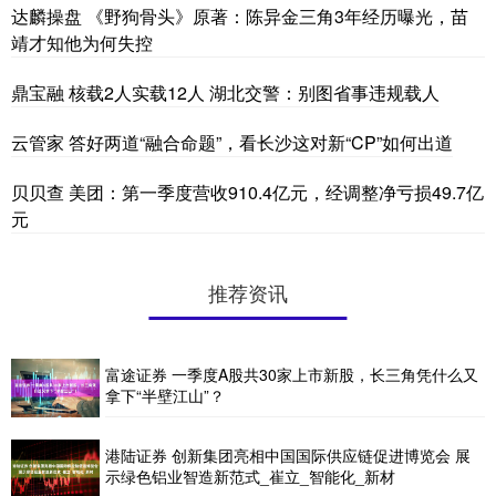
达麟操盘 《野狗骨头》原著：陈异金三角3年经历曝光，苗
靖才知他为何失控
鼎宝融 核载2人实载12人 湖北交警：别图省事违规载人
云管家 答好两道“融合命题”，看长沙这对新“CP”如何出道
贝贝查 美团：第一季度营收910.4亿元，经调整净亏损49.7亿
元
推荐资讯
富途证券 一季度A股共30家上市新股，长三角凭什么又
拿下“半壁江山”？
港陆证券 创新集团亮相中国国际供应链促进博览会 展
示绿色铝业智造新范式_崔立_智能化_新材