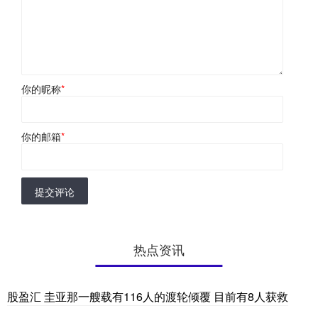
你的昵称
*
你的邮箱
*
提交评论
热点资讯
股盈汇 圭亚那一艘载有116人的渡轮倾覆 目前有8人获救