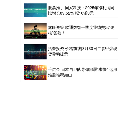
股票推手 同兴科技：2025年净利润同
比增长89.52% 拟10派3元
鑫旺资管 软通数智一季度业绩交出“硬
核”答卷！
括普投资 价格前线|3月30日二氯甲烷现
货异动提示
千层金 日本自卫队导弹部署“求快” 运用
难题堆积如山