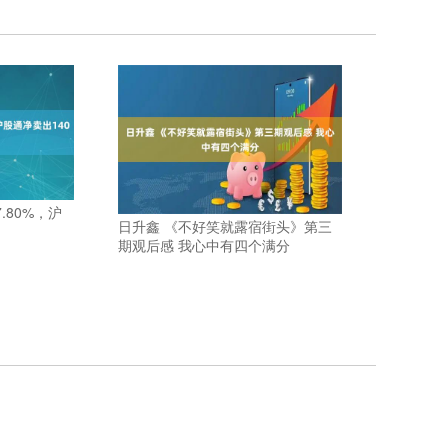
.80%，沪
日升鑫 《不好笑就露宿街头》第三
期观后感 我心中有四个满分