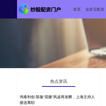
首页
金富宝配资
热点资讯
鸿泰利创 陈璇“屈膝”风波再发酵，上海主持人
接连离职